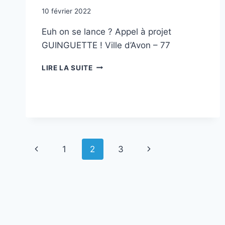
10 février 2022
Euh on se lance ? Appel à projet
GUINGUETTE ! Ville d’Avon – 77
APPEL
LIRE LA SUITE
À
PROJET
GUINGUETTE
!
Navigation
Page
Page
1
2
3
de
précédente
suivante
page