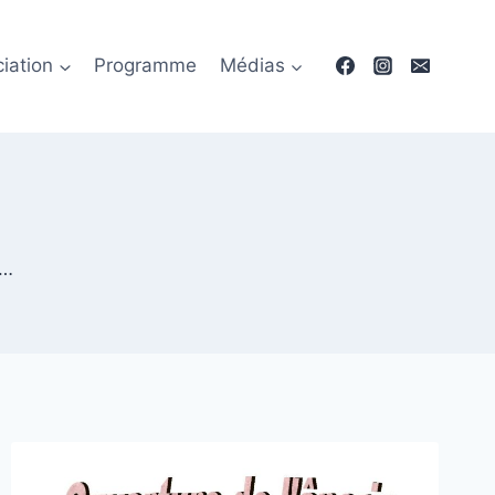
ciation
Programme
Médias
s…