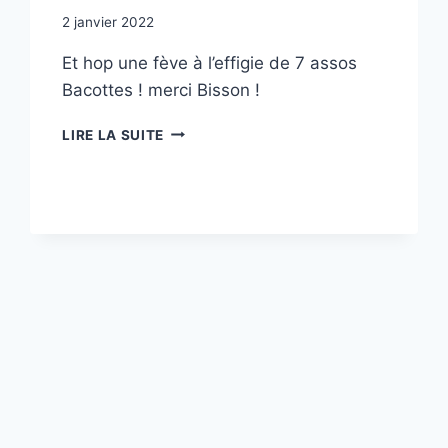
2 janvier 2022
Et hop une fève à l’effigie de 7 assos
Bacottes ! merci Bisson !
LES
LIRE LA SUITE
GALETTES
SONT
ENFIN
DE
SORTIE
!