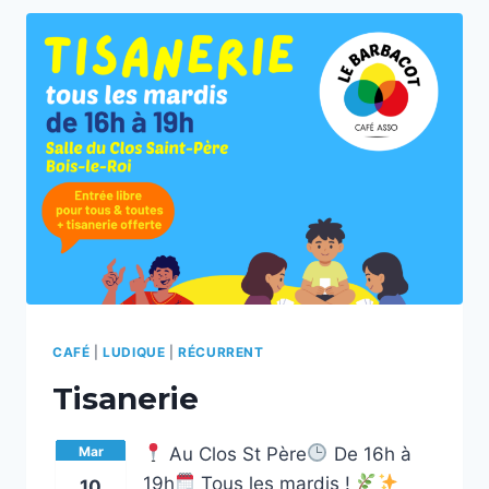
CAFÉ
|
LUDIQUE
|
RÉCURRENT
Tisanerie
Mar
Au Clos St Père
De 16h à
19h
Tous les mardis !
10