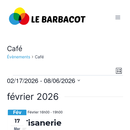
Aller
au
contenu
Café
Évènements
Café
Na
Nav
Liste
02/17/2026
 - 
08/06/2026
Évènements
de
par
Sélectionnez
vu
février 2026
con
une
Év
date.
Fév
17 Février 16h00
-
19h00
17
Tisanerie
Mar