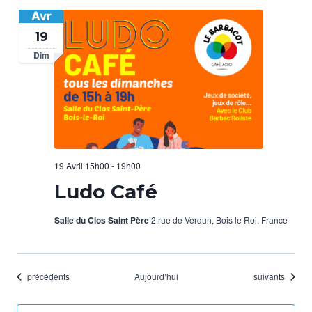
Avr
19
Dim
19 Avril 15h00
-
19h00
Ludo Café
Salle du Clos Saint Père
2 rue de Verdun, Bois le Roi, France
Évènements
Évènements
précédents
Aujourd’hui
suivants