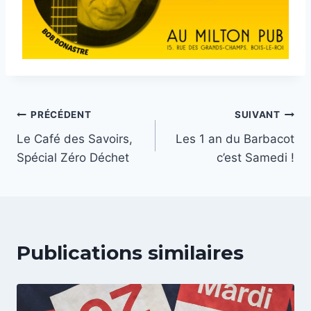
Navigation
PRÉCÉDENT
SUIVANT
Le Café des Savoirs,
Les 1 an du Barbacot
de
Spécial Zéro Déchet
c’est Samedi !
l’article
Publications similaires