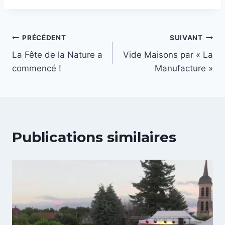
Navigation
PRÉCÉDENT
SUIVANT
La Fête de la Nature a
Vide Maisons par « La
de
commencé !
Manufacture »
l’article
Publications similaires